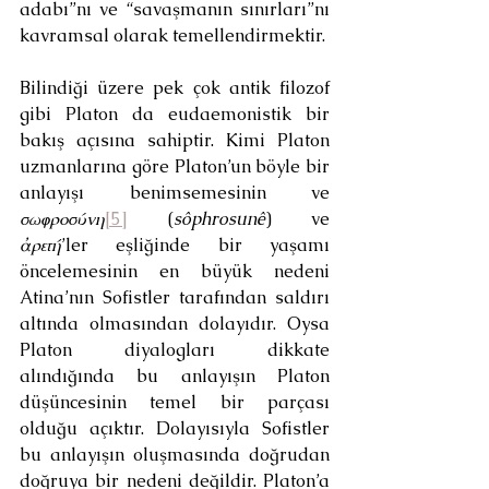
adabı”nı ve “savaşmanın sınırları”nı 
kavramsal olarak temellendirmektir.
Bilindiği üzere pek çok antik filozof 
gibi Platon da eudaemonistik bir 
bakış açısına sahiptir. Kimi Platon 
uzmanlarına göre Platon’un böyle bir 
anlayışı benimsemesinin ve 
σωφροσύνη
[5]
 (
sôphrosunê
) ve 
ἀρετή
’ler eşliğinde bir yaşamı 
öncelemesinin en büyük nedeni 
Atina’nın Sofistler tarafından saldırı 
altında olmasından dolayıdır. Oysa 
Platon diyalogları dikkate 
alındığında bu anlayışın Platon 
düşüncesinin temel bir parçası 
olduğu açıktır. Dolayısıyla Sofistler 
bu anlayışın oluşmasında doğrudan 
doğruya bir nedeni değildir. Platon’a 