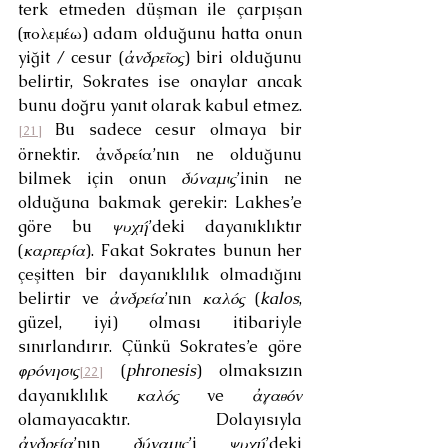
terk etmeden düşman ile çarpışan 
(πολεμέω) adam olduğunu hatta onun 
yiğit / cesur (
ἀνδρεῖος
) biri olduğunu 
belirtir, Sokrates ise onaylar ancak 
bunu doğru yanıt olarak kabul etmez.
 Bu sadece cesur olmaya bir 
[21]
örnektir. ἀνδρεία’nın ne olduğunu 
bilmek için onun 
δύναμις
’inin ne 
olduğuna bakmak gerekir: Lakhes’e 
göre bu 
ψυχή
’deki dayanıklıktır 
(
καρτερία
). Fakat Sokrates bunun her 
çeşitten bir dayanıklılık olmadığını 
belirtir ve 
ἀνδρεία
’nın 
καλός
 (
kalos
, 
güzel, iyi) olması itibariyle 
sınırlandırır. Çünkü Sokrates’e göre 
φρόνησις
(
phronesis
)
olmaksızın 
[22]
dayanıklılık 
καλός
 ve 
ἀγαθόν
olamayacaktır. Dolayısıyla 
ἀνδρεία
’nın 
δύναμις
’i 
ψυχή
’deki 