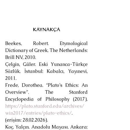
KAYNAKÇA
Beekes, Robert. Etymological 
Dictionary of Greek. The Netherlands: 
Brill NV, 2010.
Çelgin, Güler. Eski Yunanca-Türkçe 
Sözlük. İstanbul: Kabalcı, Yayınevi, 
2011.
Frede, Dorothea. “Plato’s Ethics: An 
Overview”. The Stanford 
Encyclopedia of Philosophy (2017). 
https://plato.stanford.edu/archives/
win2017/entries/plato-ethics/
. 
(erişim: 28.02.2026).
Koç, Yalçın. Anadolu Mayası. Ankara: 