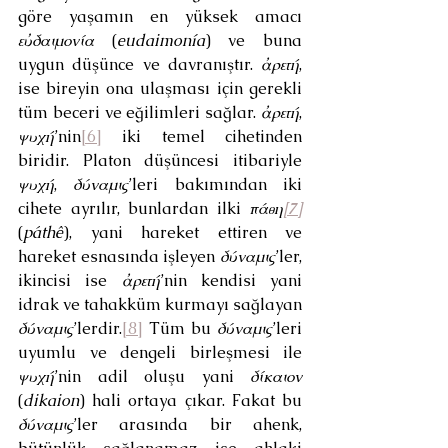
göre yaşamın en yüksek amacı 
εὐδαιμονία
 (
eudaimonía
) ve buna 
uygun düşünce ve davranıştır. 
ἀρετή
, 
ise bireyin ona ulaşması için gerekli 
tüm beceri ve eğilimleri sağlar. 
ἀρετή
, 
ψυχή
’nin
[6]
 iki temel cihetinden 
biridir. Platon düşüncesi itibariyle 
ψυχή
, 
δύναμις
’leri bakımından iki 
cihete ayrılır, bunlardan ilki 
πάθη
[7]
(
páthê
), yani hareket ettiren ve 
hareket esnasında işleyen 
δύναμις
’ler, 
ikincisi ise 
ἀρετή
’nin kendisi yani 
idrak ve tahakküm kurmayı sağlayan 
δύναμις
’lerdir.
[8]
 Tüm bu 
δύναμις
’leri 
uyumlu ve dengeli birleşmesi ile 
ψυχή
’nin adil oluşu yani 
δίκαιον 
(
dikaion
) hali ortaya çıkar. Fakat bu 
δύναμις
’ler arasında bir ahenk, 