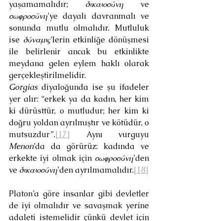
yaşamamalıdır; 
δικαιοσύνη
 ve 
σωφροσύνη
’ye dayalı davranmalı ve 
sonunda mutlu olmalıdır. Mutluluk 
ise 
δύναμις
’lerin etkinliğe dönüşmesi 
ile belirlenir ancak bu etkinlikte 
meydana gelen eylem haklı olarak 
gerçekleştirilmelidir. 
Gorgias
 diyaloğunda ise şu ifadeler 
yer alır: “erkek ya da kadın, her kim 
ki dürüsttür, o mutludur; her kim ki 
doğru yoldan ayrılmıştır ve kötüdür, o 
mutsuzdur”.
[17]
 Aynı vurguyu 
Menon
’da da görürüz: kadında ve 
erkekte iyi olmak için 
σωφροσύνη
’den 
ve 
δικαιοσύνη
’den ayrılmamalıdır.
[18]
Platon’a göre insanlar gibi devletler 
de iyi olmalıdır ve savaşmak yerine 
adaleti istemelidir çünkü devlet için 