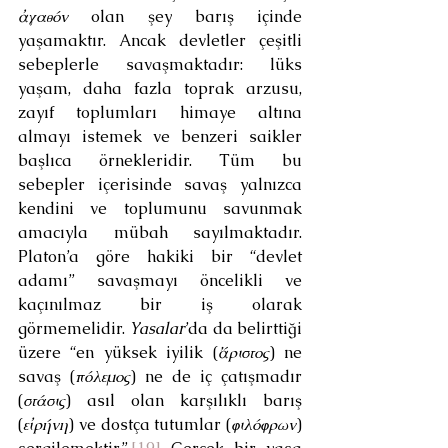
ἀγαθόν
 olan şey barış içinde 
yaşamaktır. Ancak devletler çeşitli 
sebeplerle savaşmaktadır: lüks 
yaşam, daha fazla toprak arzusu, 
zayıf toplumları himaye altına 
almayı istemek ve benzeri saikler 
başlıca örnekleridir. Tüm bu 
sebepler içerisinde savaş yalnızca 
kendini ve toplumunu savunmak 
amacıyla mübah sayılmaktadır. 
Platon’a göre hakiki bir “devlet 
adamı” savaşmayı öncelikli ve 
kaçınılmaz bir iş olarak 
görmemelidir. 
Yasalar
’da da belirttiği 
üzere “en yüksek iyilik (
ἄριστος
) ne 
savaş (
πόλεμος
) ne de iç çatışmadır 
(
στάσις
) asıl olan karşılıklı barış 
(
εἰρήνη
) ve dostça tutumlar (
φιλόφρων
) 