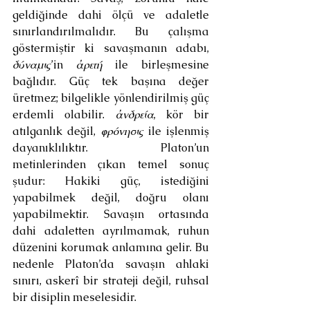
geldiğinde dahi ölçü ve adaletle 
sınırlandırılmalıdır. Bu çalışma 
göstermiştir ki savaşmanın adabı, 
δύναμις
’in 
ἀρετή
 ile birleşmesine 
bağlıdır. Güç tek başına değer 
üretmez; bilgelikle yönlendirilmiş güç 
erdemli olabilir. 
ἀνδρεία
, kör bir 
atılganlık değil, 
φρόνησις
 ile işlenmiş 
dayanıklılıktır. Platon’un 
metinlerinden çıkan temel sonuç 
şudur: Hakiki güç, istediğini 
yapabilmek değil, doğru olanı 
yapabilmektir. Savaşın ortasında 
dahi adaletten ayrılmamak, ruhun 
düzenini korumak anlamına gelir. Bu 
nedenle Platon’da savaşın ahlaki 
sınırı, askerî bir strateji değil, ruhsal 
bir disiplin meselesidir.