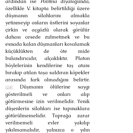
ardından ise 
Politeia
 diyaloğunda, 
özellikle V. kitapta belirtildiği üzere 
düşmanın silahlarını almakla 
yetinmeyip onların üstlerini soyanlar 
çirkin ve açgözlü olarak görülür 
dahası cesede zulmetmek ve bu 
esnada kalan düşmanları kovalamak 
küçüklükten de öte mide 
bulandırıcıdır, alçaklıktır. Platon 
böylelerinin kendilerine taş atanı 
bırakıp atılan taşa saldıran köpekler 
arasında fark olmadığını belirtir.
 Düşmanın ölülerine saygı 
[24]
gösterilmeli ve onları alıp 
götürmesine izin verilmelidir. Yenik 
düşenlerin silahları ise tapınaklara 
götürülmemelidir. Toprağa zarar 
verilmemeli evler yakılıp 
yıkılmamalıdır, yalnızca o yılın 