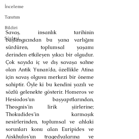
İnceleme
Tanıtım
Bildiri
Savaş, insanlık tarihinin 
Söyleşi
başlangıcından bu yana varlığını 
sürdüren, toplumsal yaşamı 
derinden etkileyen yıkıcı bir olgudur. 
Çok sayıda iç ve dış savaşa sahne 
olan Antik Yunan’da, özellikle Atina 
için savaş olgusu merkezi bir öneme 
sahiptir. Öyle ki bu kendini yazılı ve 
sözlü gelenekte gösterir. Homeros ve 
Hesiodos’un başyapıtlarından, 
Theognis’in lirik şiirlerine; 
Thokudides’in karmaşık 
nesirlerinden, toplumsal ve ahlaki 
sorunları konu alan Euripides ve 
Aiskhulos’un tragedyalarına ve 