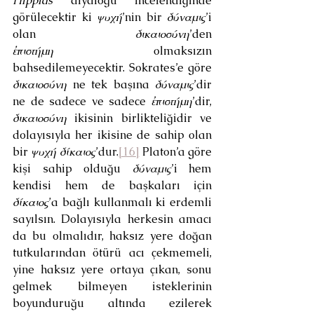
Hippias
 diyaloğu incelendiğinde 
görülecektir ki 
ψυχή
’nin bir 
δύναμις
’i 
olan 
δικαιοσύνη
’den 
ἐπιστήμη
 olmaksızın 
bahsedilemeyecektir. Sokrates’e göre 
δικαιοσύνη
 ne tek başına 
δύναμις
’dir 
ne de sadece ve sadece 
ἐπιστήμη
’dir, 
δικαιοσύνη
 ikisinin birlikteliğidir ve 
dolayısıyla her ikisine de sahip olan 
bir 
ψυχή δίκαιος
’dur.
[16]
 Platon’a göre 
kişi sahip olduğu 
δύναμις
’i hem 
kendisi hem de başkaları için 
δίκαιος
’a bağlı kullanmalı ki erdemli 
sayılsın. Dolayısıyla herkesin amacı 
da bu olmalıdır, haksız yere doğan 
tutkularından ötürü acı çekmemeli, 
yine haksız yere ortaya çıkan, sonu 
gelmek bilmeyen isteklerinin 
boyunduruğu altında ezilerek 