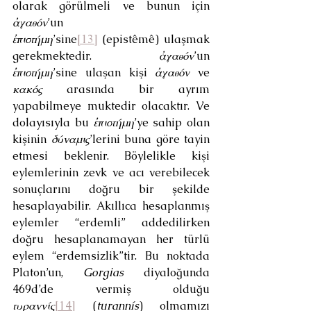
olarak görülmeli ve bunun için 
ἀγαθόν
’un 
ἐπιστήμη
’sine
[13]
 (epistêmê) ulaşmak 
gerekmektedir. 
ἀγαθόν
’un 
ἐπιστήμη
’sine ulaşan kişi 
ἀγαθόν
 ve 
κακός
 arasında bir ayrım 
yapabilmeye muktedir olacaktır. Ve 
dolayısıyla bu 
ἐπιστήμη
’ye sahip olan 
kişinin 
δύναμις
’lerini buna göre tayin 
etmesi beklenir. Böylelikle kişi 
eylemlerinin zevk ve acı verebilecek 
sonuçlarını doğru bir şekilde 
hesaplayabilir. Akıllıca hesaplanmış 
eylemler “erdemli” addedilirken 
doğru hesaplanamayan her türlü 
eylem “erdemsizlik”tir. Bu noktada 
Platon’un, 
Gorgias
 diyaloğunda 
469d’de vermiş olduğu 
τυραννίς
[14]
 (
turannís
) olmamızı 