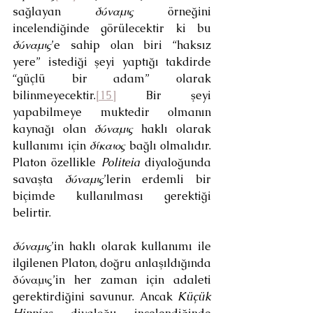
sağlayan 
δύναμις
 örneğini 
incelendiğinde görülecektir ki bu 
δύναμις
’e sahip olan biri “haksız 
yere” istediği şeyi yaptığı takdirde 
“güçlü bir adam” olarak 
bilinmeyecektir.
[15]
 Bir şeyi 
yapabilmeye muktedir olmanın 
kaynağı olan 
δύναμις
 haklı olarak 
kullanımı için 
δίκαιος
 bağlı olmalıdır. 
Platon özellikle 
Politeia
 diyaloğunda 
savaşta 
δύναμις
’lerin erdemli bir 
biçimde kullanılması gerektiği 
belirtir.
δύναμις
’in haklı olarak kullanımı ile 
ilgilenen Platon, doğru anlaşıldığında 
δύναμις’in her zaman için adaleti 
gerektirdiğini savunur. Ancak 
Küçük 