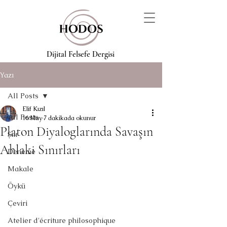
Dijital Felsefe Dergisi
Yazı
All Posts
Elif Kızıl
All Posts
16 May
7 dakikada okunur
Platon Diyaloglarında Savaşın
Şiir
Ahlaki Sınırları
Deneme
Makale
Öykü
Çeviri
Atelier d'écriture philosophique