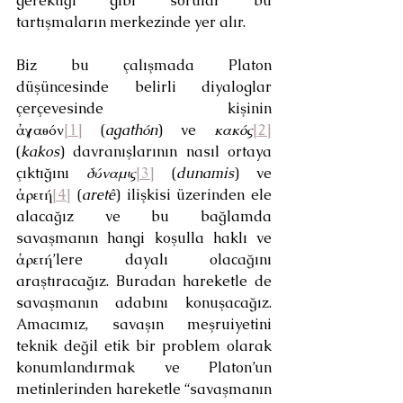
gerektiği gibi sorular bu 
tartışmaların merkezinde yer alır.
Biz bu çalışmada Platon 
düşüncesinde belirli diyaloglar 
çerçevesinde kişinin 
ἀγαθόν
[1]
 (
agathόn
) ve 
κακός
[2]
(
kakos
) davranışlarının nasıl ortaya 
çıktığını 
δύναμις
[3]
 (
dunamis
) ve 
ἀρετή
[4]
 (
aretê
) ilişkisi üzerinden ele 
alacağız ve bu bağlamda 
savaşmanın hangi koşulla haklı ve 
ἀρετή’lere dayalı olacağını 
araştıracağız. Buradan hareketle de 
savaşmanın adabını konuşacağız. 
Amacımız, savaşın meşruiyetini 
teknik değil etik bir problem olarak 
konumlandırmak ve Platon’un 
metinlerinden hareketle “savaşmanın 