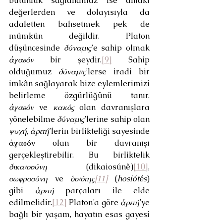
bütünlük sağlanamaz ise ahlaki 
değerlerden ve dolayısıyla da 
adaletten bahsetmek pek de 
mümkün değildir. Platon 
düşüncesinde 
δύναμις
’e sahip olmak 
ἀγαθόν 
bir şeydir.
[9]
 Sahip 
olduğumuz 
δύναμις
’lerse iradi bir 
imkân sağlayarak bize eylemlerimizi 
belirleme özgürlüğünü tanır. 
ἀγαθόν
 ve 
κακός
 olan davranışlara 
yönelebilme 
δύναμις
’lerine sahip olan 
ψυχή
, 
ἀρετή
’lerin birlikteliği sayesinde 
ἀγαθόν olan bir davranışı 
gerçekleştirebilir. Bu birliktelik 
δικαιοσύνη 
(dikaiosúnê)
[10]
, 
σωφροσύνη
 ve 
ὁσιότης
[11]
(
hosiótês
) 
gibi 
ἀρετή
 parçaları ile elde 
edilmelidir.
[12]
 Platon’a göre 
ἀρετή
’ye 
bağlı bir yaşam, hayatın esas gayesi 