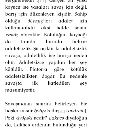
sergilemektir”.
[19]
 Gerçek bir yasa 
koyucu ise yasaları savaş için değil, 
barış için düzenleyen kişidir. Sahip 
olduğu 
δύναμις
’leri adalet için 
kullanmalıdır aksi halde sonuç 
κακός
 olacaktır. Kötülüğün kaynağı 
da tamda burada belirir: 
adaletsizlik. Şu açıktır ki adaletsizlik 
savaşa, adaletlilik ise barışa neden 
olur. Adaletsizce yapılan her şey 
kötüdür. Platon’a göre kötülük 
adaletsizlikten doğar. Bu nedenle 
savaşta ilk katledilen şey 
masumiyettir.
Savaşmanın sınırını belirleyen bir 
başka unsur ἀνδρεία’dır
 (
andreia
). 
[20]
Peki 
ἀνδρεία
 nedir? 
Lakhes
 diyaloğun 
da, Lakhes erdemin bulunduğu yeri 