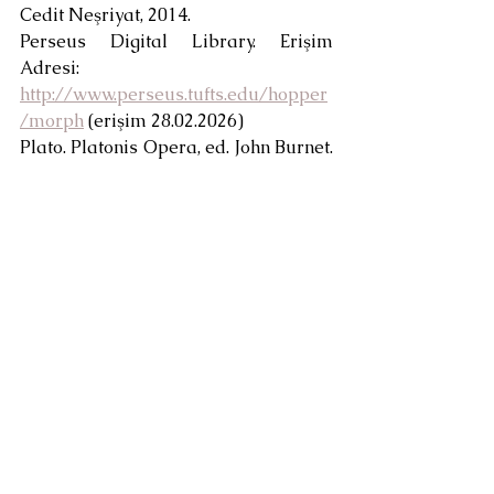
Cedit Neşriyat, 2014.
Perseus Digital Library. Erişim 
Adresi: 
http://www.perseus.tufts.edu/hopper
/morph
 (erişim 28.02.2026)
Plato. Platonis Opera, ed. John Burnet. 
Oxford University Press. 1903 
[Perseus Digital Library elektronik 
edisyonu kullanılmıştır].
Platon. Devlet. Çev. Hüseyin 
Demirhan. Ankara: Palme yayıncılık, 
2007.
Platon. Diyaloglar. Haz. Mustafa 
Bayka. İstanbul: Remzi Kitapevi, 2010.
Taylor, A. Edward. Platon: Bilgi, Ruh 
ve Devlet, çev. C. İ. Özkan. Ankara: Fol 
Yayınları, 2020.