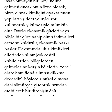
insan olmayan bir “şey” haline 
gelmesi ancak onun özne olarak, 
birey olarak kimliğini ayakta tutan 
yapıların şiddet yoluyla, zor 
kullanarak yıkılmasıyla mümkün 
olur. Evvela ekonomik güçleri veya 
böyle bir güce sahip olma ihtimalleri 
ortadan kaldırılır, ekonomik baskı 
başlar. Devamında ulus kimlikleri 
ellerinden alınır (çok çeşitli 
kabilelerden, bölgelerden 
gelmelerine karşın kölelerin “zenci” 
olarak sınıflandırılması dikkate 
değerdir), böylece sınıfsal olmasa 
dahi sömürgeciyi topraklarından 
atabilecek bir direnişin önü 
kesilmeye çalışılır. Bunlarla 
eşzamanlı olarak ve devamında da 
sürecek şekilde devam eden şiddet 