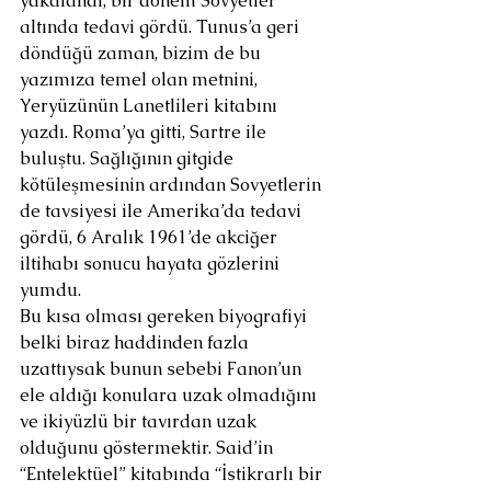
yakalandı, bir dönem Sovyetler 
altında tedavi gördü. Tunus’a geri 
döndüğü zaman, bizim de bu 
yazımıza temel olan metnini, 
Yeryüzünün Lanetlileri kitabını 
yazdı. Roma’ya gitti, Sartre ile 
buluştu. Sağlığının gitgide 
kötüleşmesinin ardından Sovyetlerin 
de tavsiyesi ile Amerika’da tedavi 
gördü, 6 Aralık 1961’de akciğer 
iltihabı sonucu hayata gözlerini 
yumdu.
Bu kısa olması gereken biyografiyi 
belki biraz haddinden fazla 
uzattıysak bunun sebebi Fanon’un 
ele aldığı konulara uzak olmadığını 
ve ikiyüzlü bir tavırdan uzak 
olduğunu göstermektir. Said’in 
“Entelektüel” kitabında “İstikrarlı bir 