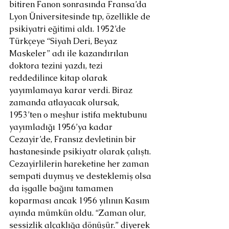
bitiren Fanon sonrasında Fransa’da 
Lyon Üniversitesinde tıp, özellikle de 
psikiyatri eğitimi aldı. 1952’de 
Türkçeye “Siyah Deri, Beyaz 
Maskeler” adı ile kazandırılan 
doktora tezini yazdı, tezi 
reddedilince kitap olarak 
yayımlamaya karar verdi. Biraz 
zamanda atlayacak olursak, 
1953’ten o meşhur istifa mektubunu 
yayımladığı 1956’ya kadar 
Cezayir’de, Fransız devletinin bir 
hastanesinde psikiyatr olarak çalıştı. 
Cezayirlilerin hareketine her zaman 
sempati duymuş ve desteklemiş olsa 
da işgalle bağını tamamen 
koparması ancak 1956 yılının Kasım 
ayında mümkün oldu. “Zaman olur, 
sessizlik alçaklığa dönüşür.” diyerek 