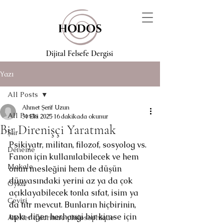
Dijital Felsefe Dergisi
Yazı
All Posts
Ahmet Şerif Uzun
All Posts
31 Eki 2025
16 dakikada okunur
Bir Direnişçi Yaratmak
Şiir
Psikiyatr, militan, filozof, sosyolog vs.
Deneme
Fanon için kullanılabilecek ve hem 
Makale
onun mesleğini hem de düşün 
dünyasındaki yerini az ya da çok 
Öykü
açıklayabilecek tonla sıfat, isim ya 
Çeviri
da titr mevcut. Bunların hiçbirinin, 
tıpkı diğer herhangi bir kimse için 
Atelier d'écriture philosophique