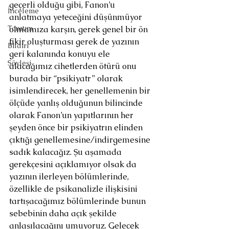
geçerli olduğu gibi, Fanon’u 
İnceleme
anlatmaya yeteceğini düşünmüyor 
Tanıtım
olmamıza karşın, gerek genel bir ön 
fikir oluşturması gerek de yazının 
Bildiri
geri kalanında konuyu ele 
Söyleşi
alacağımız cihetlerden ötürü onu 
burada bir “psikiyatr” olarak 
isimlendirecek, her genellemenin bir 
ölçüde yanlış olduğunun bilincinde 
olarak Fanon’un yapıtlarının her 
şeyden önce bir psikiyatrın elinden 
çıktığı genellemesine/indirgemesine 
sadık kalacağız. Şu aşamada 
gerekçesini açıklamıyor olsak da 
yazının ilerleyen bölümlerinde, 
özellikle de psikanalizle ilişkisini 
tartışacağımız bölümlerinde bunun 
sebebinin daha açık şekilde 
anlaşılacağını umuyoruz. Gelecek 