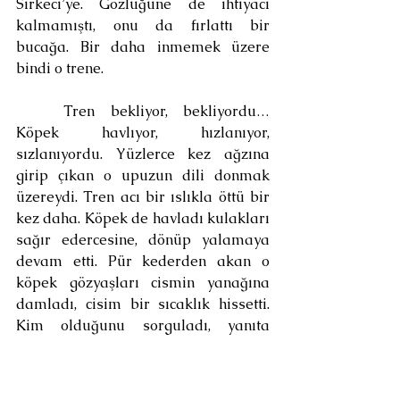
Sirkeci’ye. Gözlüğüne de ihtiyacı 
kalmamıştı, onu da fırlattı bir 
bucağa. Bir daha inmemek üzere 
bindi o trene.
	Tren bekliyor, bekliyordu… 
Köpek havlıyor, hızlanıyor, 
sızlanıyordu. Yüzlerce kez ağzına 
girip çıkan o upuzun dili donmak 
üzereydi. Tren acı bir ıslıkla öttü bir 
kez daha. Köpek de havladı kulakları 
sağır edercesine, dönüp yalamaya 
devam etti. Pür kederden akan o 
köpek gözyaşları cismin yanağına 
damladı, cisim bir sıcaklık hissetti. 
Kim olduğunu sorguladı, yanıta 
ulaşabilecek gibi değildi. Köpeğe ve 
uzun süre önce kaybolan benliğine 
ağlamak istedi. Çaba içinde kıvranan 