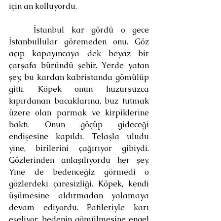
için an kolluyordu.
	İstanbul kar gördü o gece 
İstanbullular göremeden onu. Göz 
açıp kapayıncaya dek beyaz bir 
çarşafa büründü şehir. Yerde yatan 
şey, bu kardan kabristanda gömülüp 
gitti. Köpek onun huzursuzca 
kıpırdanan bacaklarına, buz tutmak 
üzere olan parmak ve kirpiklerine 
baktı. Onun göçüp gideceği 
endişesine kapıldı. Telaşla uludu 
yine, birilerini çağırıyor gibiydi. 
Gözlerinden anlaşılıyordu her şey. 
Yine de bedenceğiz görmedi o 
gözlerdeki çaresizliği. Köpek, kendi 
üşümesine aldırmadan yalamaya 
devam ediyordu. Patileriyle karı 
eşeliyor, bedenin gömülmesine engel 