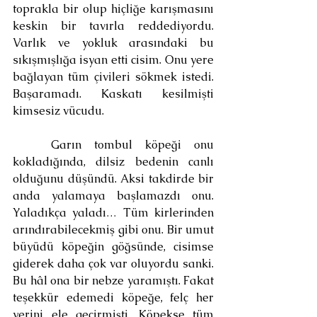
toprakla bir olup hiçliğe karışmasını 
keskin bir tavırla reddediyordu. 
Varlık ve yokluk arasındaki bu 
sıkışmışlığa isyan etti cisim. Onu yere 
bağlayan tüm çivileri sökmek istedi. 
Başaramadı. Kaskatı kesilmişti 
kimsesiz vücudu.
	Garın tombul köpeği onu 
kokladığında, dilsiz bedenin canlı 
olduğunu düşündü. Aksi takdirde bir 
anda yalamaya başlamazdı onu. 
Yaladıkça yaladı… Tüm kirlerinden 
arındırabilecekmiş gibi onu. Bir umut 
büyüdü köpeğin göğsünde, cisimse 
giderek daha çok var oluyordu sanki. 
Bu hâl ona bir nebze yaramıştı. Fakat 
teşekkür edemedi köpeğe, felç her 
yerini ele geçirmişti. Köpekse tüm 