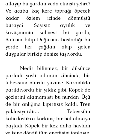
atlayıp bu gardan veda etmişti şehre? 
Ve acaba kaç kere toprağı öpecek 
kadar özlem içinde dönmüştü 
buraya? Sayısız ayrılık ve 
kavuşmanın sahnesi bu garda, 
Batı'nın bitip Doğu'nun başladığı bu 
yerde her çağdan akıp gelen 
duygular birikip denize taşıyordu.
	Nedir bilinmez, bir düşünce 
parladı yaşlı adamın zihninde; bir 
tebessüm oturdu yüzüne. Karanlıkta 
parıldıyordu bir yıldız gibi. Köpek de 
gözlerini alamamıştı bu nurdan. Üçü 
de bir anlığına kıpırtısız kaldı. Tren 
yaklaşıyordu… Tebessüm 
kalıcılaştıkça korkunç bir hâl almaya 
başladı. Köpek bir kez daha havladı 
ve işine döndü tüm enerjisini toplayıp. 