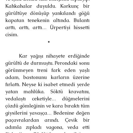
Kahkahalar duyuldu. Korkunç bir 
gürültüye dönüşüp yankılandı göğü 
kapatan tenekenin altında. Bulantı 
arttı, arttı, arttı… Ürpertiyi hissetti 
cisim.
 *
	Kar yağışı nihayete erdiğinde 
gürültü de durmuştu. Perondaki sonu 
görünmeyen treni fark eden yaşlı 
adam, bastonunu karların üzerine 
fırlattı. Neyse ki isabet etmedi yerde 
yatan mahlûka. Söktü kravatını, 
vedalaştı ceketiyle… düğmelerini 
çözdü gömleğinin ve kara bıraktı tüm 
giysilerini yavaşça… Bedenine değen 
paçavralardan arındı. Çevik bir 
adımla zıpladı vagona, veda etti 