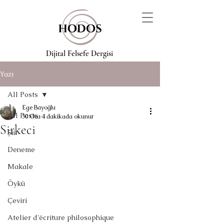
Dijital Felsefe Dergisi
Yazı
All Posts
Ege Bayoğlu
All Posts
30 Oca
4 dakikada okunur
Sirkeci
Şiir
Deneme
Makale
Öykü
Çeviri
Atelier d'écriture philosophique