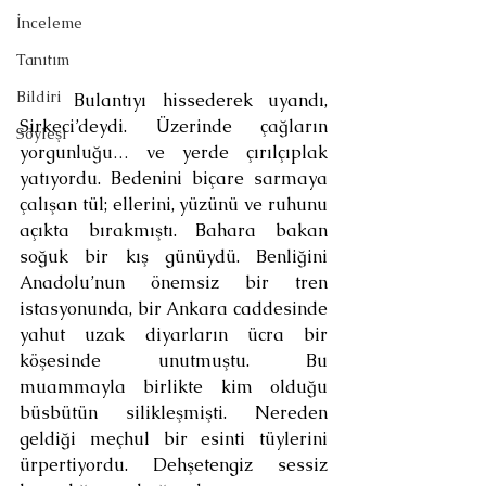
İnceleme
Tanıtım
Bildiri
	Bulantıyı hissederek uyandı, 
Sirkeci’deydi. Üzerinde çağların 
Söyleşi
yorgunluğu… ve yerde çırılçıplak 
yatıyordu. Bedenini biçare sarmaya 
çalışan tül; ellerini, yüzünü ve ruhunu 
açıkta bırakmıştı. Bahara bakan 
soğuk bir kış günüydü. Benliğini 
Anadolu’nun önemsiz bir tren 
istasyonunda, bir Ankara caddesinde 
yahut uzak diyarların ücra bir 
köşesinde unutmuştu. Bu 
muammayla birlikte kim olduğu 
büsbütün silikleşmişti. Nereden 
geldiği meçhul bir esinti tüylerini 
ürpertiyordu. Dehşetengiz sessiz 