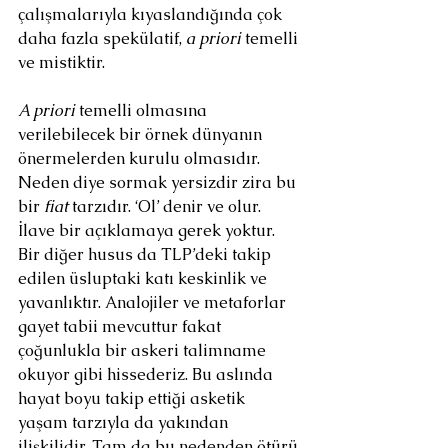
çalışmalarıyla kıyaslandığında çok 
daha fazla spekülatif, 
a priori
 temelli 
ve mistiktir.
A priori
 temelli olmasına 
verilebilecek bir örnek dünyanın 
önermelerden kurulu olmasıdır. 
Neden diye sormak yersizdir zira bu 
bir 
fiat
 tarzıdır. ‘Ol’ denir ve olur. 
İlave bir açıklamaya gerek yoktur. 
Bir diğer husus da TLP’deki takip 
edilen üsluptaki katı keskinlik ve 
yavanlıktır. Analojiler ve metaforlar 
gayet tabii mevcuttur fakat 
çoğunlukla bir askeri talimname 
okuyor gibi hissederiz. Bu aslında 
hayat boyu takip ettiği asketik 
yaşam tarzıyla da yakından 
ilişkilidir. Tam da bu nedenden ötürü 