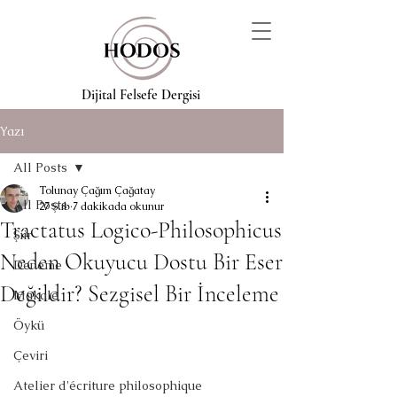
Dijital Felsefe Dergisi
Yazı
All Posts
Tolunay Çağım Çağatay
All Posts
27 Şub
7 dakikada okunur
Tractatus Logico-Philosophicus
Şiir
Neden Okuyucu Dostu Bir Eser
Deneme
Değildir? Sezgisel Bir İnceleme
Makale
Öykü
Çeviri
Atelier d'écriture philosophique