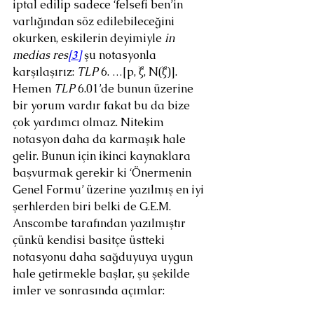
iptal edilip sadece ‘felsefi ben’in 
varlığından söz edilebileceğini 
okurken, eskilerin deyimiyle 
in 
medias res
[3]
 şu notasyonla 
karşılaşırız: 
TLP
 6. …[p, ξ, N(ξ)]. 
Hemen 
TLP
 6.01’de bunun üzerine 
bir yorum vardır fakat bu da bize 
çok yardımcı olmaz. Nitekim 
notasyon daha da karmaşık hale 
gelir. Bunun için ikinci kaynaklara 
başvurmak gerekir ki ‘Önermenin 
Genel Formu’ üzerine yazılmış en iyi 
şerhlerden biri belki de G.E.M. 
Anscombe tarafından yazılmıştır 
çünkü kendisi basitçe üstteki 
notasyonu daha sağduyuya uygun 
hale getirmekle başlar, şu şekilde 
imler ve sonrasında açımlar: