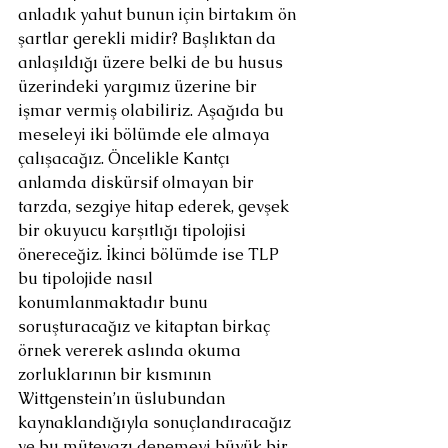
anladık yahut bunun için birtakım ön 
şartlar gerekli midir? Başlıktan da 
anlaşıldığı üzere belki de bu husus 
üzerindeki yargımız üzerine bir 
işmar vermiş olabiliriz. Aşağıda bu 
meseleyi iki bölümde ele almaya 
çalışacağız. Öncelikle Kantçı 
anlamda diskürsif olmayan bir 
tarzda, sezgiye hitap ederek, gevşek 
bir okuyucu karşıtlığı tipolojisi 
önereceğiz. İkinci bölümde ise TLP 
bu tipolojide nasıl 
konumlanmaktadır bunu 
soruşturacağız ve kitaptan birkaç 
örnek vererek aslında okuma 
zorluklarının bir kısmının 
Wittgenstein’ın üslubundan 
kaynaklandığıyla sonuçlandıracağız 
ve bu mütevazı denemeyi büyük bir 