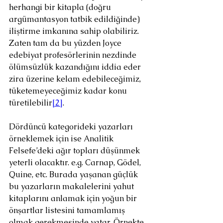
herhangi bir kitapla (doğru 
argümantasyon tatbik edildiğinde) 
iliştirme imkanına sahip olabiliriz. 
Zaten tam da bu yüzden Joyce 
edebiyat profesörlerinin nezdinde 
ölümsüzlük kazandığını iddia eder 
zira üzerine kelam edebileceğimiz, 
tüketemeyeceğimiz kadar konu 
türetilebilir
[2]
.
Dördüncü kategorideki yazarları 
örneklemek için ise Analitik 
Felsefe’deki ağır topları düşünmek 
yeterli olacaktır. e.g. Carnap, Gödel, 
Quine, etc. Burada yaşanan güçlük 
bu yazarların makalelerini yahut 
kitaplarını anlamak için yoğun bir 
önşartlar listesini tamamlamış 
olmak gerekmesinde yatar. Örnekte 