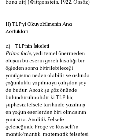
bana ait] (Wittgenstein, 1922, Önsöz)
II) TLP’yi Okuyabilmenin Ana 
Zorlukları
a)
TLP’nin İskeleti
Prima facie
, yedi temel önermeden 
oluşan bu eserin göreli kısalığı bir 
öğleden sonra bitirilebileceği 
yanılgısına neden olabilir ve aslında 
çoğunlukla yapılmaya çalışılan şey 
de budur. Ancak şu göz önünde 
bulundurulmalıdır ki TLP hiç 
şüphesiz felsefe tarihinde yazılmış 
en yoğun eserlerden biri olmasının 
yanı sıra, Analitik Felsefe 
geleneğinde Frege ve Russell’ın 
mantık/mantık-matematik felsefesi 