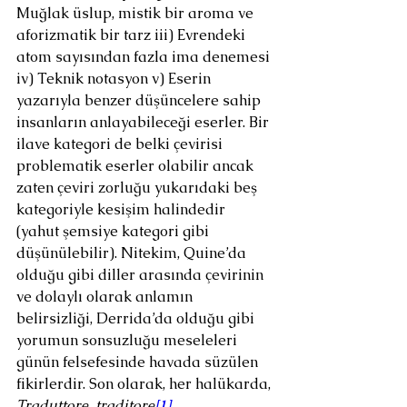
Muğlak üslup, mistik bir aroma ve 
aforizmatik bir tarz iii) Evrendeki 
atom sayısından fazla ima denemesi 
iv) Teknik notasyon v) Eserin 
yazarıyla benzer düşüncelere sahip 
insanların anlayabileceği eserler. Bir 
ilave kategori de belki çevirisi 
problematik eserler olabilir ancak 
zaten çeviri zorluğu yukarıdaki beş 
kategoriyle kesişim halindedir 
(yahut şemsiye kategori gibi 
düşünülebilir). Nitekim, Quine’da 
olduğu gibi diller arasında çevirinin 
ve dolaylı olarak anlamın 
belirsizliği, Derrida’da olduğu gibi 
yorumun sonsuzluğu meseleleri 
günün felsefesinde havada süzülen 
fikirlerdir. Son olarak, her halükarda, 
Traduttore, traditore
[1]
…