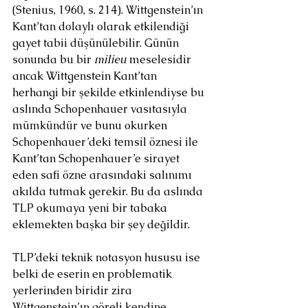
(Stenius, 1960, s. 214). Wittgenstein’ın 
Kant’tan dolaylı olarak etkilendiği 
gayet tabii düşünülebilir. Günün 
sonunda bu bir 
milieu 
meselesidir 
ancak Wittgenstein Kant’tan 
herhangi bir şekilde etkinlendiyse bu 
aslında Schopenhauer vasıtasıyla 
mümkündür ve bunu okurken 
Schopenhauer’deki temsil öznesi ile 
Kant’tan Schopenhauer’e sirayet 
eden safi özne arasındaki salınımı 
akılda tutmak gerekir. Bu da aslında 
TLP okumaya yeni bir tabaka 
eklemekten başka bir şey değildir.
TLP’deki teknik notasyon hususu ise 
belki de eserin en problematik 
yerlerinden biridir zira 
Wittgenstein’ın göreli kendine 