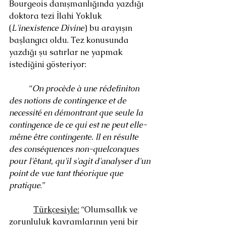
Bourgeois danışmanlığında yazdığı 
doktora tezi İlahi Yokluk 
(
L'inexistence Divine
) bu arayışın 
başlangıcı oldu. Tez konusunda 
yazdığı şu satırlar ne yapmak 
istediğini gösteriyor:
	“
On procède à une rédefiniton 
des notions de contingence et de 
necessité en démontrant que seule la 
contingence de ce qui est ne peut elle-
même être contingente. Il en résulte 
des conséquences non-quelconques 
pour l'êtant, qu'il s'agit d'analyser d'un 
point de vue tant théorique que 
pratique
.”
Türkçesiyle:
 “Olumsallık ve 
zorunluluk kavramlarının yeni bir 