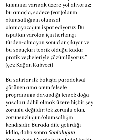
tanımına varmak üzere yol alıyoruz; 
bu amaçla, sadece (var)olanın 
olumsallığının olumsal 
olamayacağını ispat ediyoruz. Bu 
ispattan varolan için herhangi-
türden-olmayan sonuçlar çıkıyor ve 
bu sonuçları teorik olduğu kadar 
pratik veçheleriyle çözümlüyoruz.” 
(çev. Kağan Kahveci)
Bu satırlar ilk bakışta paradoksal 
görünen ama onun felsefe 
programının dayandığı temel: doğa 
yasaları dâhil olmak üzere hiçbir şey 
zorunlu değildir; tek zorunlu olan, 
zorunsuzluğun/olumsallığın 
kendisidir. Burada dile getirdiği 
iddia, daha sonra 
Sonluluğun 
Sonrası
’nda (Après la finitude) farklı 