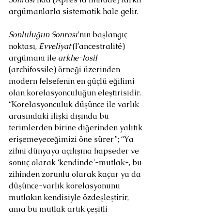
argümanlarla sistematik hale gelir.
Sonluluğun Sonrası
’nın başlangıç 
noktası, 
Evveliyat 
(l’ancestralité) 
argümanı ile 
arkhe-fosil 
(archifossile) örneği üzerinden 
modern felsefenin en güçlü eğilimi 
olan korelasyonculuğun eleştirisidir. 
“Korelasyonculuk düşünce ile varlık 
arasındaki ilişki dışında bu 
terimlerden birine diğerinden yalıtık 
erişemeyeceğimizi öne sürer”; “Ya 
zihni dünyaya açılışına hapseder ve 
sonuç olarak ‘kendinde’-mutlak-, bu 
zihinden zorunlu olarak kaçar ya da 
düşünce-varlık korelasyonunu 
mutlakın kendisiyle özdeşleştirir, 
ama bu mutlak artık çeşitli 