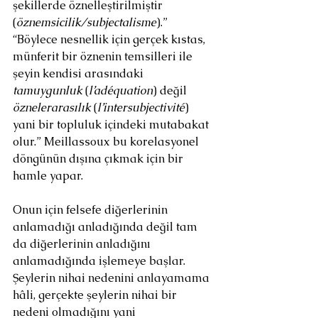
şekillerde öznelleştirilmiştir 
(
öznemsicilik/subjectalisme
).” 
“Böylece nesnellik için gerçek kıstas, 
münferit bir öznenin temsilleri ile 
şeyin kendisi arasındaki 
tamuygunluk 
(
l’adéquation
) değil 
öznelerarasılık 
(
l’intersubjectivité
) 
yani bir topluluk içindeki mutabakat 
olur.” Meillassoux bu korelasyonel 
döngünün dışına çıkmak için bir 
hamle yapar.
Onun için felsefe diğerlerinin 
anlamadığı anladığında değil tam 
da diğerlerinin anladığını 
anlamadığında işlemeye başlar. 
Şeylerin nihai nedenini anlayamama 
hâli, gerçekte şeylerin nihai bir 
nedeni olmadığını yani 