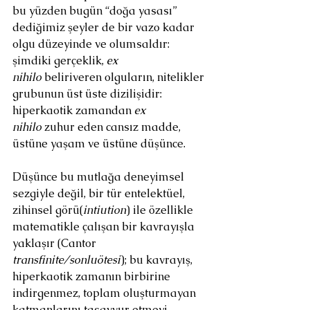
bu yüzden bugün “doğa yasası” 
dediğimiz şeyler de bir vazo kadar 
olgu düzeyinde ve olumsaldır: 
şimdiki gerçeklik, 
ex 
nihilo
 beliriveren olguların, nitelikler 
grubunun üst üste dizilişidir: 
hiperkaotik zamandan 
ex 
nihilo
 zuhur eden cansız madde, 
üstüne yaşam ve üstüne düşünce.
Düşünce bu mutlağa deneyimsel 
sezgiyle değil, bir tür entelektüel, 
zihinsel görü(
intiution
) ile özellikle 
matematikle çalışan bir kavrayışla 
yaklaşır (Cantor 
transfinite/sonluötesi
); bu kavrayış, 
hiperkaotik zamanın birbirine 
indirgenmez, toplam oluşturmayan 
katmanlarını tasavvur etmeyi 