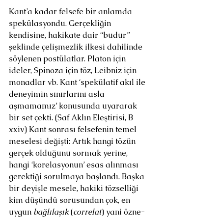
Kant’a kadar felsefe bir anlamda 
spekülasyondu. Gerçekliğin 
kendisine, hakikate dair “budur” 
şeklinde çelişmezlik ilkesi dahilinde 
söylenen postülatlar. Platon için 
ideler, Spinoza için töz, Leibniz için 
monadlar vb. Kant ‘spekülatif akıl ile 
deneyimin sınırlarını asla 
aşmamamız’ konusunda uyararak 
bir set çekti. (Saf Aklın Eleştirisi, B 
xxiv) Kant sonrası felsefenin temel 
meselesi değişti: Artık hangi tözün 
gerçek olduğunu sormak yerine, 
hangi ‘korelasyonun’ esas alınması 
gerektiği sorulmaya başlandı. Başka 
bir deyişle mesele, hakiki tözselliği 
kim düşündü sorusundan çok, en 
uygun 
bağlılaşık
 (
correlat
) yani özne-