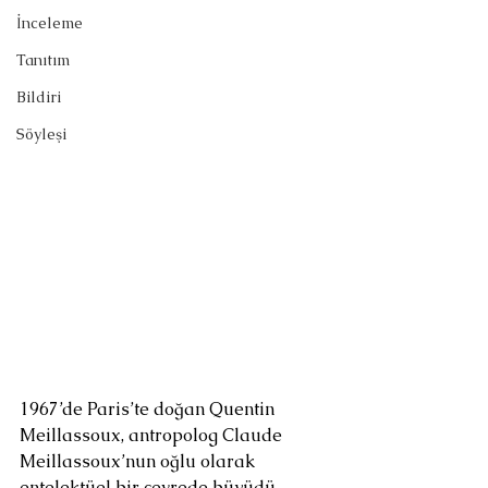
İnceleme
Tanıtım
Bildiri
Söyleşi
1967’de Paris’te doğan Quentin 
Meillassoux, antropolog Claude 
Meillassoux’nun oğlu olarak 
entelektüel bir çevrede büyüdü. 