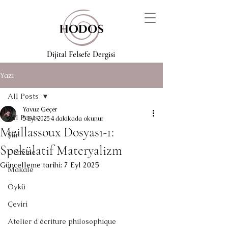
Dijital Felsefe Dergisi
Yazı
All Posts
Yavuz Geçer
All Posts
5 Eyl 2025
4 dakikada okunur
Meillassoux Dosyası-1:
Şiir
Spekülatif Materyalizm
Deneme
Güncelleme tarihi:
7 Eyl 2025
Makale
Öykü
Çeviri
Atelier d'écriture philosophique