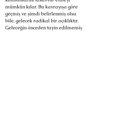
mümkün kılar. Bu kavrayışa göre 
geçmiş ve şimdi belirlenmiş olsa 
bile, gelecek radikal bir açıklıktır. 
Geleceğin önceden tayin edilmemiş 
olması, felsefenin asıl ufkunu 
oluşturur. Öyle ki bu radikal 
açıklıktan ölüler ve diriler için 
adaleti sağlayacak virtüel olan ve 
sonradan gelecek olumsal bir Tanrı 
bile doğabilir.
Sonuçta spekülatif materyalizm 
hiper kaotik zamanı “mutlak” kılar: 
her şey başka türlü olabilirdi ve hâlâ 
olabilir…