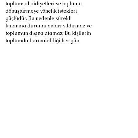
toplumsal aidiyetleri ve toplumu 
dönüştürmeye yönelik istekleri 
güçlüdür. Bu nedenle sürekli 
kınanma durumu onları yıldırmaz ve 
toplumun dışına atamaz. Bu kişilerin 
toplumda barınabildiği her gün 
değişimin habercisidir.
Utanan Toplumlar
Toplumlar arası etkileşimler 
arttıkça bazı toplumların bir bütün 
olarak utanca mahkum edildiği 
hatta bunun yalnızca hissiyatla 
kalmayıp resmileştiğini görüyoruz. 
En yakın ve güçlü örneği İkinci Dünya 
savaşı sonrasında Alman halkıdır 
demek yanlış olmaz. Avrupada 