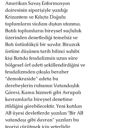
Amerikan Savaş Enformasyon 
dairesinin siparişiyle yazdığı 
Krizantem ve Kılıçta Doğulu 
toplumların vicdanı dıştan utanma, 
Batılı toplumların bireysel suçluluk 
üzerinden denetlediği temelsiz ve 
Batı üstünlükçü bir savdır. Birazcık 
üstüne düşünen tarih bilinci sahibi 
kişi Batıda feudalizmin uzun süre 
bölgesel örf adeti şekillendirdiğini ve 
feudalizmden çıkışla beraber 
“demokraside” adeta bu 
derebeylerin ruhunun Vatandaşlık 
Görevi, Kamu hizmeti gibi Avrupalı 
kavramlarla bireysel denetime 
itildiğini görebilecektir. Yeni katılan 
AB üyesi devletlerde yazılan “Bir AB 
vatandaşı gibi davran” yazıları bu 
teoriyi çürütmek için yeterlidir. 