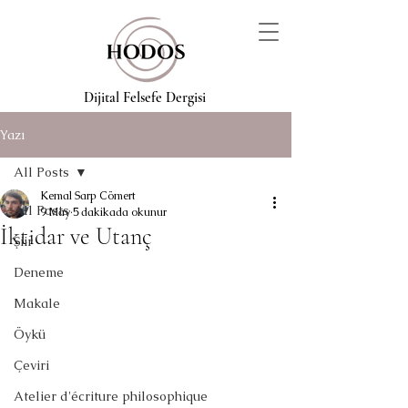
Dijital Felsefe Dergisi
Yazı
All Posts
Kemal Sarp Cömert
All Posts
9 May
5 dakikada okunur
İktidar ve Utanç
Şiir
Deneme
Makale
Öykü
Çeviri
Atelier d'écriture philosophique