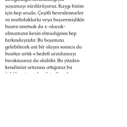
yaşamayı sürdürüyoruz. Kaygı bizim 
için hep orada. Çeşitli heveslenmeler 
ve mutluluklarla veya boşvermişlikle 
bazen unutsak da x-olacak-
olmamızın kesin olmadığının hep 
farkındayızdır. Bu başımıza 
gelebilecek ani bir olayın sonucu da 
basitçe artık o hedefi arzulamayı 
bırakmamız da olabilir. Bu yüzden 
kendimizi ortasına attığımız bu 
öykülere tam olarak teslim olmayız, 
içten içe her zaman bir ihtiyat payı 
bırakırız. Belki de tam bu yüzden 
kaygı, yalnızca büyük hayal 
kırıklıklarında ortaya çıkan bir şey 
değil, her anın zemininde sessizce 
bekleyen bir haldir. Çünkü hepimiz, 
yarıda kalma ihtimalini, anlatının bir 