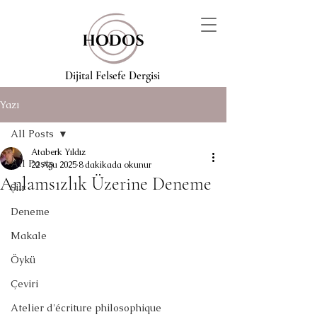
Dijital Felsefe Dergisi
Yazı
All Posts
Ataberk Yıldız
All Posts
22 Ağu 2025
8 dakikada okunur
Anlamsızlık Üzerine Deneme
Şiir
Deneme
Makale
Öykü
Çeviri
Atelier d'écriture philosophique