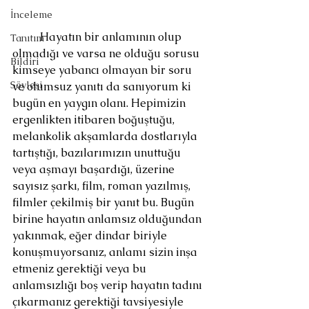
İnceleme
	Hayatın bir anlamının olup 
Tanıtım
olmadığı ve varsa ne olduğu sorusu 
Bildiri
kimseye yabancı olmayan bir soru 
Söyleşi
ve olumsuz yanıtı da sanıyorum ki 
bugün en yaygın olanı. Hepimizin 
ergenlikten itibaren boğuştuğu, 
melankolik akşamlarda dostlarıyla 
tartıştığı, bazılarımızın unuttuğu 
veya aşmayı başardığı, üzerine 
sayısız şarkı, film, roman yazılmış, 
filmler çekilmiş bir yanıt bu. Bugün 
birine hayatın anlamsız olduğundan 
yakınmak, eğer dindar biriyle 
konuşmuyorsanız, anlamı sizin inşa 
etmeniz gerektiği veya bu 
anlamsızlığı boş verip hayatın tadını 
çıkarmanız gerektiği tavsiyesiyle 